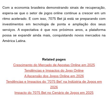
Com a economia brasileira demonstrando sinais de recuperação,
espera-se que o setor de jogos online continue a crescer em um
ritmo acelerado. E com isso, 7075 Bet já está se preparando com
investimentos em tecnologia de ponta e ampliação dos seus
serviços. A expectativa é que nos próximos anos, a plataforma
possa se expandir ainda mais, conquistando novos mercados na
América Latina.
Related pages
Crescimento do Mercado de Apostas Online em 2025
Tendências e Impactos do Jogo Online
A Ascensão dos Jogos Online em 2026
Tendências e Impactos do '7075 Bet' na Indústria de Jogos em
2026
Impacto do 7075 Bet no Cenário de Jogos em 2025