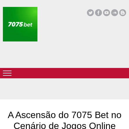
A Ascensão do 7075 Bet no
Cenário de Jogos Online