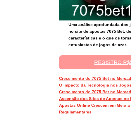
Uma análise aprofundada dos j
no site de apostas 7075 Bet, 
características e o que os torn
entusiastas de jogos de azar.
REGISTRO R$
Crescimento do 7075 Bet no Merca
O Impacto da Tecnologia nos Jogo
Crescimento do 7075 Bet no Merca
Ascensão dos Sites de Apostas no B
Apostas Online Crescem em Meio a
Regulamentares