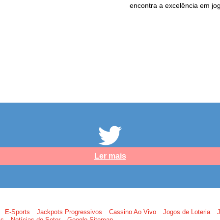
encontra a excelência em jog
Ler mais
E-Sports
Jackpots Progressivos
Cassino Ao Vivo
Jogos de Loteria
is
Notícias do Setor
Google Sitemap