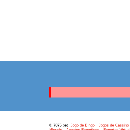
© 7075 bet
Jogo de Bingo
Jogos de Cassino
Níqueis
Apostas Esportivas
Esportes Virtua