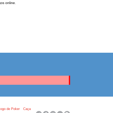
os online.
Jogo de Poker
Caça