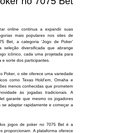
Poker no 7075 Bet
r online continua a expandir suas
egorias mais populares nos sites de
5 Bet, a categoria 'Jogo de Poker'
 seleção diversificada que abrange
jogo icônico, cada uma projetada para
a e sorte dos participantes.
o Poker, o site oferece uma variedade
sicos como Texas Hold'em, Omaha e
ações menos conhecidas que prometem
ovidade às jogadas tradicionais. A
5 Bet garante que mesmo os jogadores
m se adaptar rapidamente e começar a
dos jogos de poker no 7075 Bet é a
es proporcionam. A plataforma oferece