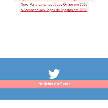
Novo Panorama nos Jogos Online em 2025
A Ascensão dos Jogos de Apostas em 2026
Notícias do Setor