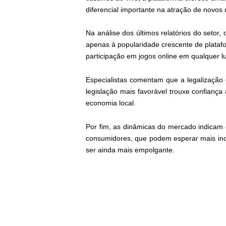
diferencial importante na atração de novos 
Na análise dos últimos relatórios do seto
apenas à popularidade crescente de plataf
participação em jogos online em qualquer l
Especialistas comentam que a legalização
legislação mais favorável trouxe confiança
economia local.
Por fim, as dinâmicas do mercado indicam 
consumidores, que podem esperar mais inov
ser ainda mais empolgante.