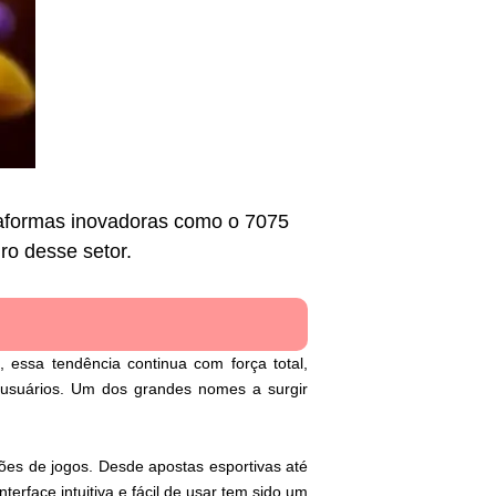
lataformas inovadoras como o 7075
uro desse setor.
 essa tendência continua com força total,
 usuários. Um dos grandes nomes a surgir
ões de jogos. Desde apostas esportivas até
erface intuitiva e fácil de usar tem sido um