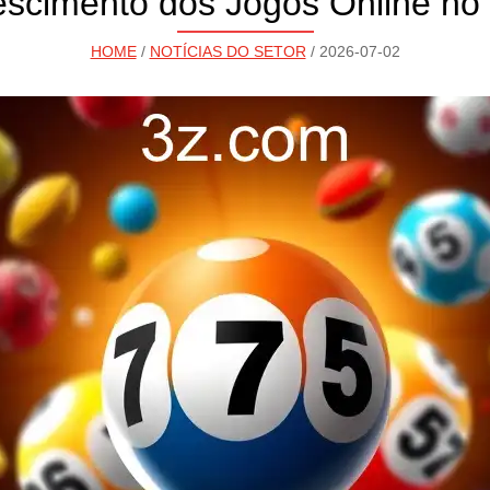
scimento dos Jogos Online no 
HOME
/
NOTÍCIAS DO SETOR
/ 2026-07-02