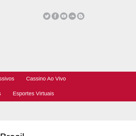
ssivos
Cassino Ao Vivo
s
Esportes Virtuais