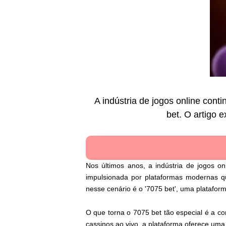
A indústria de jogos online cont
bet. O artigo e
Nos últimos anos, a indústria de jogos o
impulsionada por plataformas modernas q
nesse cenário é o '7075 bet', uma platafor
O que torna o 7075 bet tão especial é a c
cassinos ao vivo, a plataforma oferece uma 