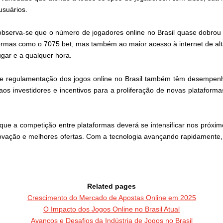
usuários.
r, observa-se que o número de jogadores online no Brasil quase dobro
ormas como o 7075 bet, mas também ao maior acesso à internet de alta
ugar e a qualquer hora.
 e regulamentação dos jogos online no Brasil também têm desempenh
 aos investidores e incentivos para a proliferação de novas platafor
que a competição entre plataformas deverá se intensificar nos próxim
ação e melhores ofertas. Com a tecnologia avançando rapidamente, o
Related pages
Crescimento do Mercado de Apostas Online em 2025
O Impacto dos Jogos Online no Brasil Atual
Avanços e Desafios da Indústria de Jogos no Brasil