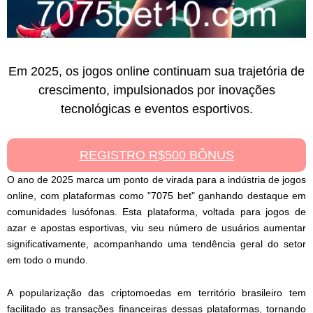
Em 2025, os jogos online continuam sua trajetória de
crescimento, impulsionados por inovações
tecnológicas e eventos esportivos.
REGISTRO R$500 BÔNUS
O ano de 2025 marca um ponto de virada para a indústria de jogos
online, com plataformas como "7075 bet" ganhando destaque em
comunidades lusófonas. Esta plataforma, voltada para jogos de
azar e apostas esportivas, viu seu número de usuários aumentar
significativamente, acompanhando uma tendência geral do setor
em todo o mundo.
A popularização das criptomoedas em território brasileiro tem
facilitado as transações financeiras dessas plataformas, tornando