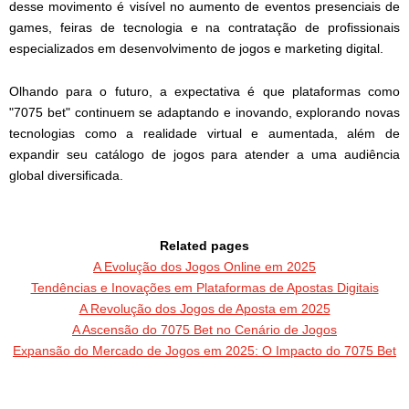
desse movimento é visível no aumento de eventos presenciais de
games, feiras de tecnologia e na contratação de profissionais
especializados em desenvolvimento de jogos e marketing digital.
Olhando para o futuro, a expectativa é que plataformas como
"7075 bet" continuem se adaptando e inovando, explorando novas
tecnologias como a realidade virtual e aumentada, além de
expandir seu catálogo de jogos para atender a uma audiência
global diversificada.
Related pages
A Evolução dos Jogos Online em 2025
Tendências e Inovações em Plataformas de Apostas Digitais
A Revolução dos Jogos de Aposta em 2025
A Ascensão do 7075 Bet no Cenário de Jogos
Expansão do Mercado de Jogos em 2025: O Impacto do 7075 Bet