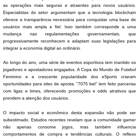
as operações mais seguras e atraentes para novos usuários.
Especialistas do setor argumentam que a tecnologia blockchain
oferece a transparência necessária para conquistar uma base de
usuários mais ampla e fiel. Isso também corresponde a uma
mudança nas regulamentações governamentais, que
progressivamente reconhecem e adaptam suas legislações para
integrar a economia digital ao ordinário.
Ao longo do ano, uma série de eventos esportivos tem mantido os
jogadores e apostadores engajados. A Copa do Mundo de Futebol
Feminino e a crescente popularidade dos eSports criaram
oportunidades para sites de aposta. "7075 bet" tem feito parcerias
com ligas e times, oferecendo promoções e odds atrativos que
prendem a atenção dos usuários.
O impacto social e econômico desta expansão não pode ser
subestimado. Estudos recentes revelam que a comunidade gamer
não apenas consome jogos, mas também influencia
comportamentos de compra e tendências culturais. O reflexo