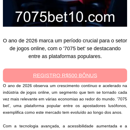
O ano de 2026 marca um período crucial para o setor
de jogos online, com o '7075 bet' se destacando
entre as plataformas populares.
REGISTRO R$500 BÔNUS
O ano de 2026 observa um crescimento contínuo e acelerado na
indústria de jogos online, um segmento que tem se tornado cada
vez mais relevante em várias economias ao redor do mundo. '7075
bet', uma plataforma popular entre os apostadores lusófonos,
exemplifica como este mercado tem evoluído ao longo dos anos.
Com a tecnologia avançada, a acessibilidade aumentada e a