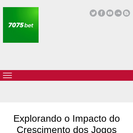
Explorando o Impacto do
Crescimento dos Jogos