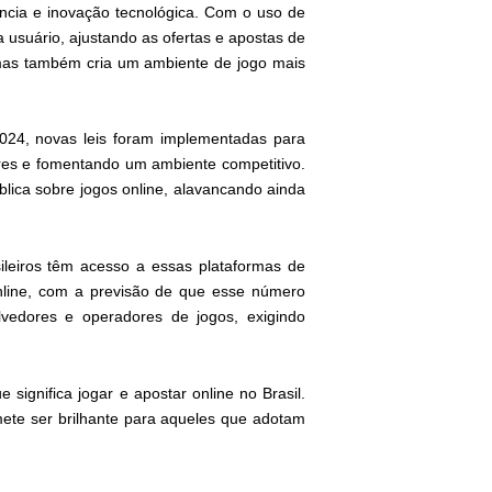
ncia e inovação tecnológica. Com o uso de
a usuário, ajustando as ofertas e apostas de
 mas também cria um ambiente de jogo mais
24, novas leis foram implementadas para
ores e fomentando um ambiente competitivo.
lica sobre jogos online, alavancando ainda
ileiros têm acesso a essas plataformas de
online, com a previsão de que esse número
vedores e operadores de jogos, exigindo
significa jogar e apostar online no Brasil.
mete ser brilhante para aqueles que adotam