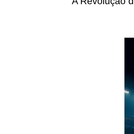
A Revolução d