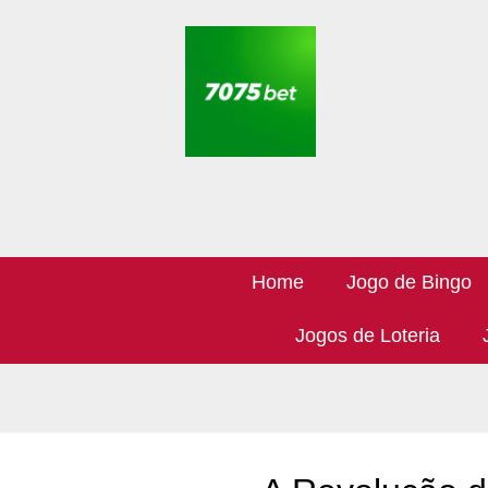
Home
Jogo de Bingo
Jogos de Loteria