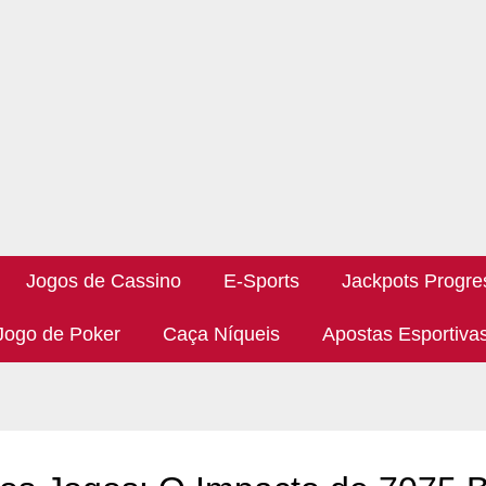
Jogos de Cassino
E-Sports
Jackpots Progre
Jogo de Poker
Caça Níqueis
Apostas Esportiva