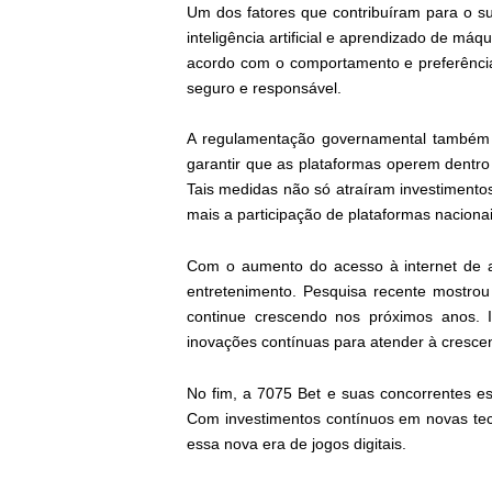
Um dos fatores que contribuíram para o s
inteligência artificial e aprendizado de má
acordo com o comportamento e preferência
seguro e responsável.
A regulamentação governamental também 
garantir que as plataformas operem dentro
Tais medidas não só atraíram investimento
mais a participação de plataformas naciona
Com o aumento do acesso à internet de al
entretenimento. Pesquisa recente mostrou
continue crescendo nos próximos anos. 
inovações contínuas para atender à cresce
No fim, a 7075 Bet e suas concorrentes est
Com investimentos contínuos em novas tecn
essa nova era de jogos digitais.