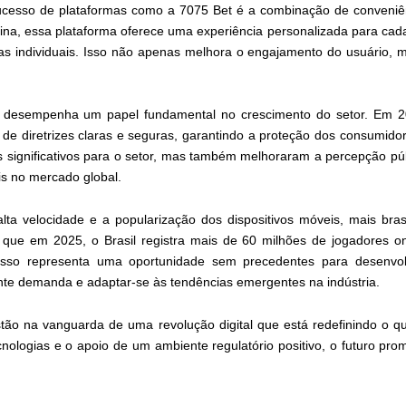
ucesso de plataformas como a 7075 Bet é a combinação de conveniê
quina, essa plataforma oferece uma experiência personalizada para cad
s individuais. Isso não apenas melhora o engajamento do usuário,
desempenha um papel fundamental no crescimento do setor. Em 20
 de diretrizes claras e seguras, garantindo a proteção dos consumid
s significativos para o setor, mas também melhoraram a percepção púb
is no mercado global.
ta velocidade e a popularização dos dispositivos móveis, mais bras
 que em 2025, o Brasil registra mais de 60 milhões de jogadores 
Isso representa uma oportunidade sem precedentes para desenvol
nte demanda e adaptar-se às tendências emergentes na indústria.
ão na vanguarda de uma revolução digital que está redefinindo o que 
ologias e o apoio de um ambiente regulatório positivo, o futuro pro