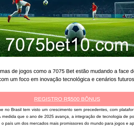
mas de jogos como a 7075 Bet estão mudando a face do e
com um foco em inovação tecnológica e cenários futuros
REGISTRO R$500 BÔNUS
nline no Brasil tem visto um crescimento sem precedentes, com pla
À medida que o ano de 2025 avança, a integração de tecnologia de p
o o país um dos mercados mais promissores do mundo para jogos e apo