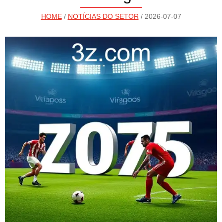
HOME
/
NOTÍCIAS DO SETOR
/ 2026-07-07